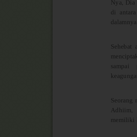
Nya, Dia 
di antar
dalamnya
Sehebat
menciptak
sampai 
keagungan
Seorang 
Adhiim,
memiliki 