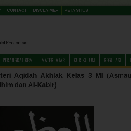
Y
CONTACT
DISCLAIMER
PETA SITUS
sial Keagamaan
PERANGKAT KBM
MATERI AJAR
KURIKULUM
REGULASI
eri Aqidah Akhlak Kelas 3 MI (Asmau
him dan Al-Kabir)