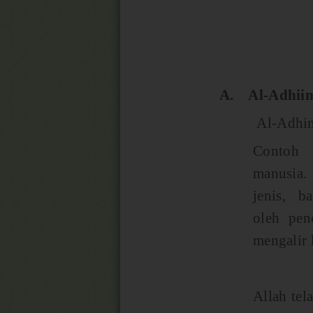
A.
Al-Adhii
Al-Adhim
Contoh 
manusia.
jenis, b
oleh pen
mengalir 
Allah tel