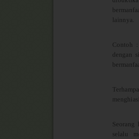
dibuktik
bermanfa
lainnya.
Contoh :
dengan s
bermanfaa
Terhampa
menghiasi
Seorang 
selalu m