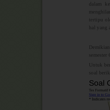
dalam ke
menghila
tertipu 
hal yang 
Demikian 
semester 
Untuk berl
soal berik