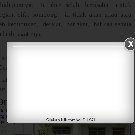
hidupannya. Ia akan selalu berusaha untuk
ngkan sifat sombong. ia tidak akan silau atau
oleh kedudukan, derajat, pangkat, bahkan semua
ada di jagat raya
sekilas resume materi Aqidah Akhlak kelas 3 MI
Genap.
atih soal-soal terkait materi ini, silakan kerjakan
ut ini :
Silakan klik tombol SUKAI