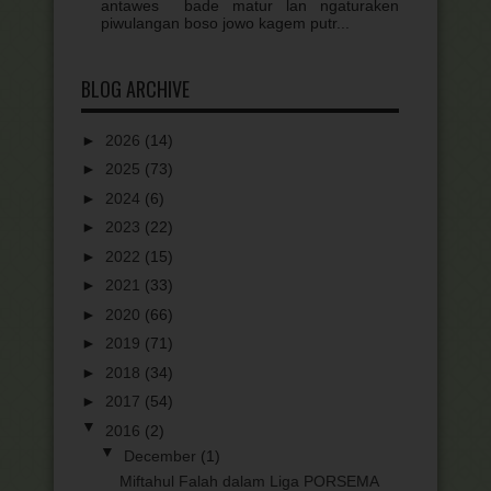
antawes bade matur lan ngaturaken
piwulangan boso jowo kagem putr...
BLOG ARCHIVE
►
2026
(14)
►
2025
(73)
►
2024
(6)
►
2023
(22)
►
2022
(15)
►
2021
(33)
►
2020
(66)
►
2019
(71)
►
2018
(34)
►
2017
(54)
▼
2016
(2)
▼
December
(1)
Miftahul Falah dalam Liga PORSEMA