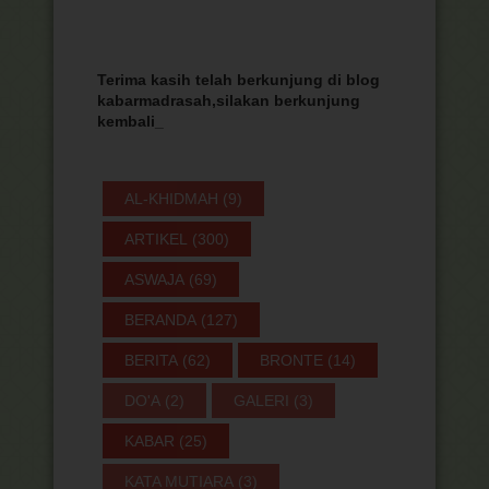
Terima kasih telah berkunjung di blog
kabarmadrasah,silakan berkunjung
kembali
_
AL-KHIDMAH
(9)
ARTIKEL
(300)
ASWAJA
(69)
BERANDA
(127)
BERITA
(62)
BRONTE
(14)
DO'A
(2)
GALERI
(3)
KABAR
(25)
KATA MUTIARA
(3)