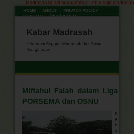
Madrasah hebat bermartabat- Lebih baik madrasah - M
HOME
ABOUT
PRIVACY POLICY
CONTACT
DISCLAIMER
PETA SITUS
Kamis, 06 Agustus 2026
Kabar Madrasah
Informasi Seputar Madrasah dan Sosial
Keagamaan
Miftahul Falah dalam Liga
PORSEMA dan OSNU
K
a
b
a