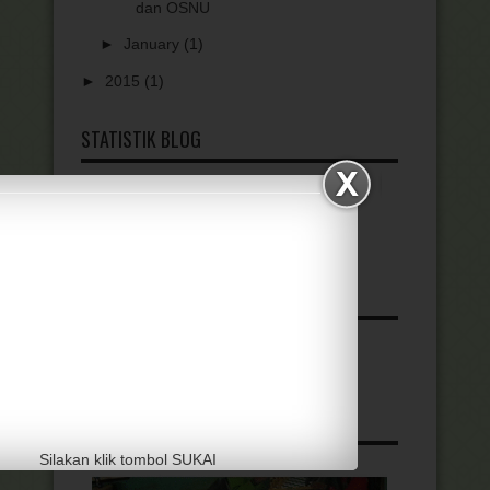
dan OSNU
►
January
(1)
►
2015
(1)
STATISTIK BLOG
1,173,053
TRANSLATE
Powered by
Translate
ALBUM KEGIATAN
Silakan klik tombol SUKAI