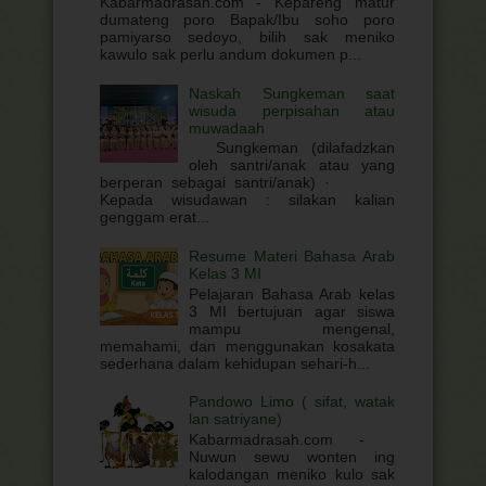
Kabarmadrasah.com - Kepareng matur
dumateng poro Bapak/Ibu soho poro
pamiyarso sedoyo, bilih sak meniko
kawulo sak perlu andum dokumen p...
Naskah Sungkeman saat
wisuda perpisahan atau
muwadaah
Sungkeman (dilafadzkan
oleh santri/anak atau yang
berperan sebagai santri/anak) ·
Kepada wisudawan : silakan kalian
genggam erat...
Resume Materi Bahasa Arab
Kelas 3 MI
Pelajaran Bahasa Arab kelas
3 MI bertujuan agar siswa
mampu mengenal,
memahami, dan menggunakan kosakata
sederhana dalam kehidupan sehari-h...
Pandowo Limo ( sifat, watak
lan satriyane)
Kabarmadrasah.com -
Nuwun sewu wonten ing
kalodangan meniko kulo sak