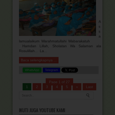
A
s
s
a
lamualaikum Warahmatullahi Wabarakatuh
Hamdan Lillah, Sholatan Wa Salaman ala
Rosulillah... La...
Baca selengkapnya ...
WhatsApp
Telegram
Page 1 of 27
1
2
3
4
5
»
Last
IKUTI JUGA YOUTUBE KAMI