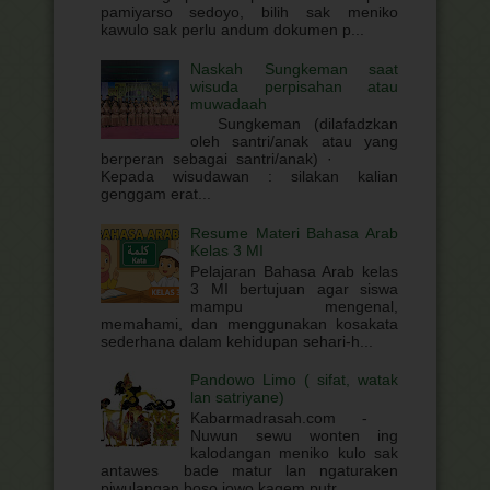
pamiyarso sedoyo, bilih sak meniko
kawulo sak perlu andum dokumen p...
Naskah Sungkeman saat
wisuda perpisahan atau
muwadaah
Sungkeman (dilafadzkan
oleh santri/anak atau yang
berperan sebagai santri/anak) ·
Kepada wisudawan : silakan kalian
genggam erat...
Resume Materi Bahasa Arab
Kelas 3 MI
Pelajaran Bahasa Arab kelas
3 MI bertujuan agar siswa
mampu mengenal,
memahami, dan menggunakan kosakata
sederhana dalam kehidupan sehari-h...
Pandowo Limo ( sifat, watak
lan satriyane)
Kabarmadrasah.com -
Nuwun sewu wonten ing
kalodangan meniko kulo sak
antawes bade matur lan ngaturaken
piwulangan boso jowo kagem putr...