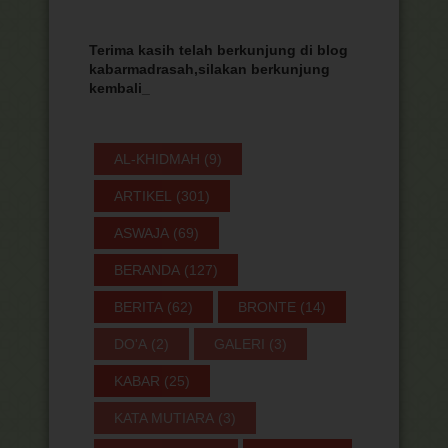
Terima kasih telah berkunjung di blog
kabarmadrasah,silakan berkunjung
kembali
_
AL-KHIDMAH
(9)
ARTIKEL
(301)
ASWAJA
(69)
BERANDA
(127)
BERITA
(62)
BRONTE
(14)
DO'A
(2)
GALERI
(3)
KABAR
(25)
KATA MUTIARA
(3)