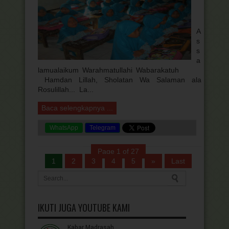
A
s
s
a
lamualaikum Warahmatullahi Wabarakatuh
Hamdan Lillah, Sholatan Wa Salaman ala
Rosulillah... La...
Baca selengkapnya ...
WhatsApp
Telegram
Page 1 of 27
1
2
3
4
5
»
Last
IKUTI JUGA YOUTUBE KAMI