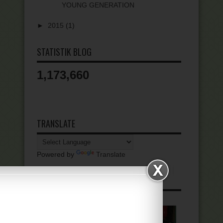
YOUNG GENERATION
►
2015
(1)
STATISTIK BLOG
1,173,660
TRANSLATE
Powered by
Translate
ALBUM KEGIATAN