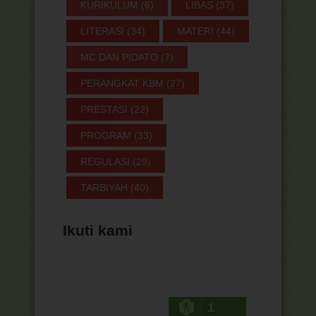
KURIKULUM
(6)
LIBAS
(37)
LITERASI
(34)
MATERI
(44)
MC DAN PIDATO
(7)
PERANGKAT KBM
(27)
PRESTASI
(22)
PROGRAM
(33)
REGULASI
(29)
TARBIYAH
(40)
Ikuti kami
1